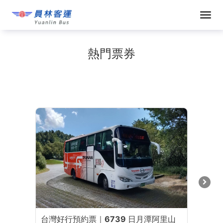
員
熱門票券
林
客
運
購
票
網
台灣好行預約票｜6739 日月潭阿里山
台灣