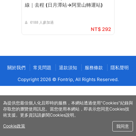
線｜去程 (日月潭站→阿里山轉運站)
溪頭
6188 人參加過
10
NT$ 292
關於我們
常見問題
退款須知
服務條款
隱私聲明
Copyright 2026 © Fontrip,
All Rights
Reserved.
為提供您最佳個人化且即時的服務，本網站透過使用"Cookies"紀錄與
存取您的瀏覽使用訊息。當您使用本網站，即表示您同意Cookies技
術支援。更多資訊請參閱Cookies說明。
Cookie政策
我同意