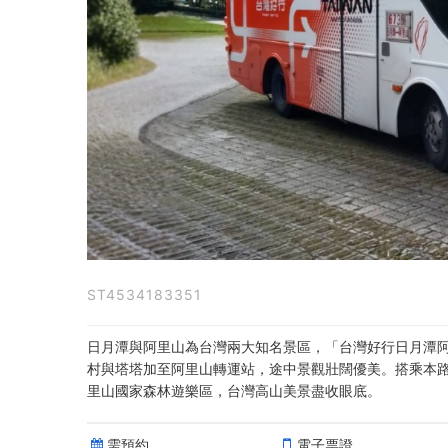
日
月
潭
阿
里
山
線
｜
ST4534183351
去
程
日月潭與阿里山為台灣兩大知名景區，「台灣好行日月潭
村與塔塔加至阿里山轉運站，途中景觀壯闊優美。搭乘本
(日
里山國家森林遊樂區，台灣高山美景盡收眼底。
月
需預約
電子票證