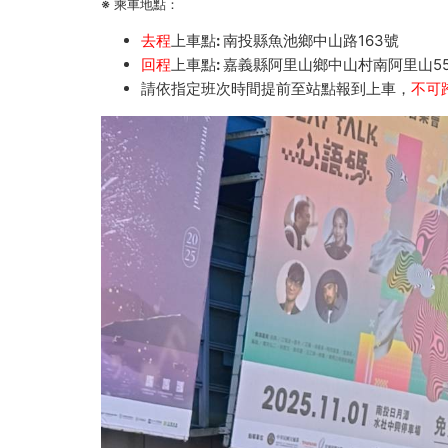
※
乘車地點：
去程
上車點:
南投縣魚池鄉中山路163號
回程
上車點:
嘉義縣
阿里山鄉
中山村南阿里山55
請依指定班次時間提前至站點報到上車，
不可