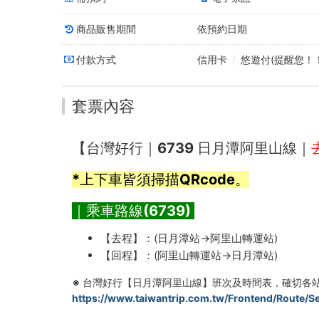
潭
商品販售期間
依預約日期
站
付款方式
信用卡
/
悠遊付(提醒您！
→
阿
套票內容
里
山
【台灣好行｜6739 日月潭阿里山線｜
轉
*
上下車皆須掃描QRcode
。
運
｜乘車路線(6739)
站)
【去程】：(日月潭站→阿里山轉運站)
【回程】：(阿里山轉運站→日月潭站)
-
※ 台灣好行【日月潭阿里山線】班次及時間表，確切各
員
https://www.taiwantrip.com.tw/Frontend/Route/