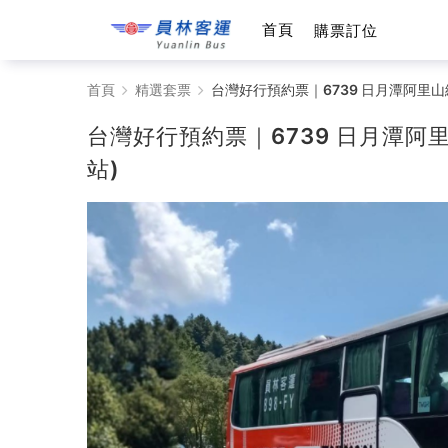
首頁
購票訂位
台
首頁
精選套票
台灣好行預約票｜6739 日月潭阿里山
灣
台灣好行預約票｜6739 日月潭阿
好
站)
行
預
約
票
｜
6739