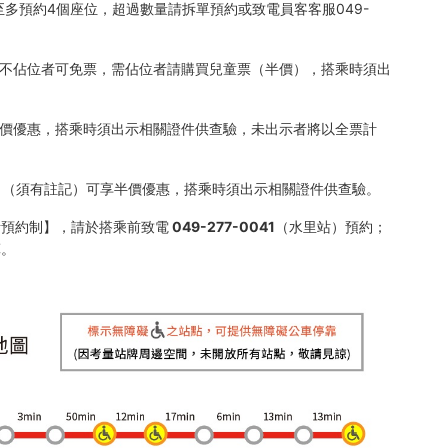
至多預約4個座位，超過數量請拆單預約或致電員客客服049-
公分且不佔位者可免票，需佔位者請購買兒童票（半價），搭乘時須出
享半價優惠，搭乘時須出示相關證件供查驗，未出示者將以全票計
 名（須有註記）可享半價優惠，搭乘時須出示相關證件供查驗。
約制】，請於搭乘前致電 049-277-0041（水里站）預約；
算。