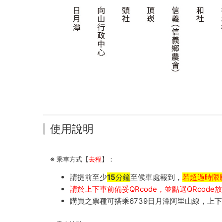
使用說明
※ 乘車方式【
去程
】：
請提前至少
15分鐘
至候車處報到，
若超過時限
請於上下車前備妥QRcode，並點選QRcod
購買之票種可搭乘6739日月潭阿里山線，上下車