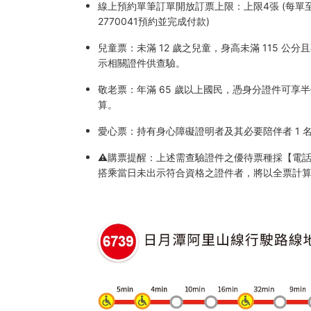
林
線上預約單筆訂單開放訂票上限：上限4張 (每單
客
2770041預約並完成付款)
運
兒童票：未滿 12 歲之兒童，身高未滿 115 
示相關證件供查驗。
購
敬老票：年滿 65 歲以上國民，憑身分證件可
票
算。
網
愛心票：持有身心障礙證明者及其必要陪伴者 1
⚠️購票提醒：上述需查驗證件之優待票種採【電話預
搭乘當日未出示符合資格之證件者，將以全票計