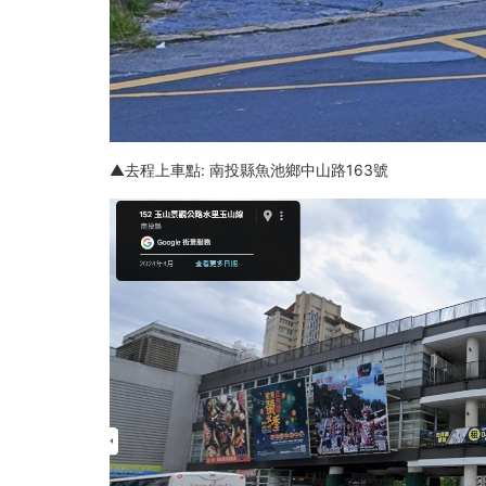
▲去程上車點: 南投縣魚池鄉中山路163號