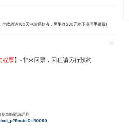
！付款超過180天申請退款者，另酌收$30元線下處理手續費)
去程票
】-非來回票，回程請另行預約
站發車時間請詳見
Select_p?RouteID=R0099